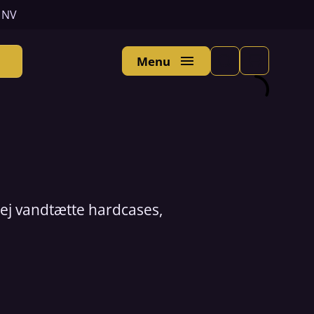
n NV
Menu
Lej vandtætte hardcases,