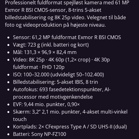
Professionelt fuldformat spejlløst kamera med 61 MP
Exmor R BSI CMOS-sensor, 8-trins 5-akset
billedstabilisering og 8K 25p video. Velegnet til både
foto og videoproduktion på højeste niveau.
Sensor: 61,2 MP fuldformat Exmor R BSI CMOS
Vægt: 723 g (inkl. batteri og kort)
Mål: 131,3 × 96,9 × 82,4 mm
Video: 8K 25p · 4K 60p (1,2× crop) · 4K 30p
fuldformat · FHD 120p
ISO: 100–32.000 (udvideligt 50–102.400)
Billedstabilisering: 5-akset IBIS, 8 trin
Autofokus: 693 fasedetektionspunkter, AI-
processor med motivgenkendelse
EVF: 9,44 mio. punkter, 0,90×
Skærm: 3,2” 2,1 mio. punkter, 4-akset multi-vinkel
touch
Kortplads: 2× CFexpress Type A / SD UHS-II (dual)
Batteri: Sony NP-FZ100