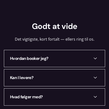
Godt at vide
Det vigtigste, kort fortalt — ellers ring til os.
Hvordan booker jeg?
Vælg dine datoer ovenfor, læg i kurven og
Kan I levere?
book online. Du hører hurtigt fra os med
en bekræftelse.
Ja — i København og omegn. Ring på +45
Hvad følger med?
70 70 78 25, så finder vi den rigtige
løsning.