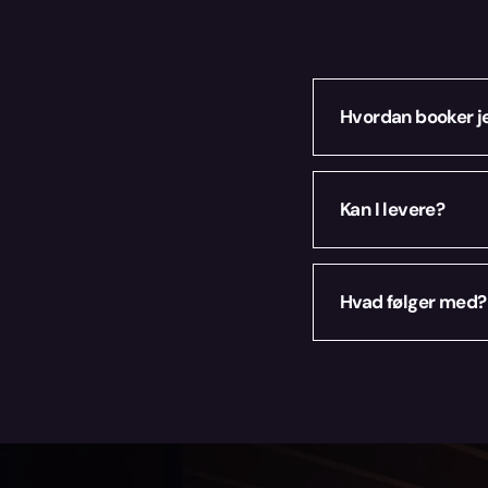
Hvordan booker j
Vælg dine datoer 
Kan I levere?
bekræftelse.
Ja — i København o
Hvad følger med?
Vi pakker det nød
specifikt, så sig til.