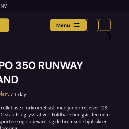
n NV
Menu
PO 350 RUNWAY
AND
/
rullebase i forkromet stål med junior receiver (28
 C-stands og lysstativer. Foldbare ben gør den nem
sportere og opbevare, og de bremsede hjul sikrer
placering.