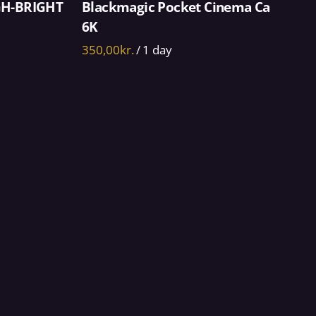
GH-BRIGHT
Blackmagic Pocket Cinema Camera
D
6K
/