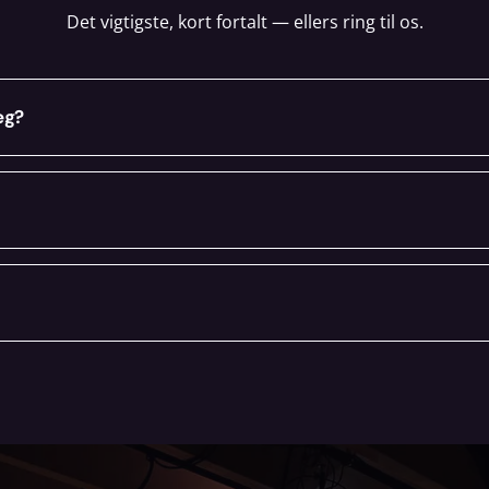
Det vigtigste, kort fortalt — ellers ring til os.
eg?
ovenfor, læg i kurven og book online. Du hører hurtigt fra 
g omegn. Ring på +45 70 70 78 25, så finder vi den rigtige l
vendige tilbehør med og tjekker alt inden afhentning. Mang