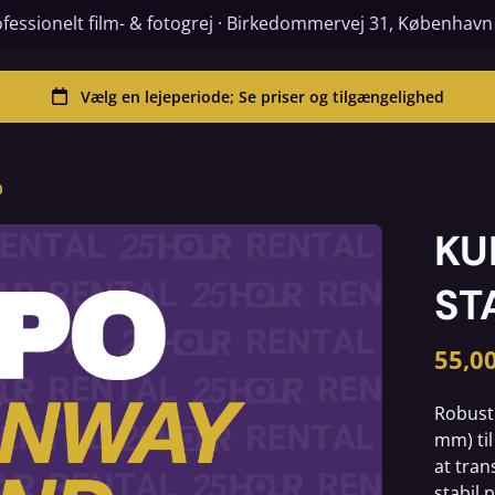
fessionelt film- & fotogrej · Birkedommervej 31, Københav
D
KU
ST
Robust 
mm) til
at tran
stabil 