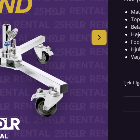
Mat
Top
Bel
Høj
Fod
Hju
Væg