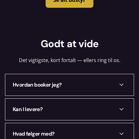
Godt at vide
Det vigtigste, kort fortalt — ellers ring til os.
Hvordan booker jeg?
Vælg dine datoer ovenfor, læg i kurven og
Kan I levere?
book online. Du hører hurtigt fra os med
en bekræftelse.
Ja — i København og omegn. Ring på +45
Hvad følger med?