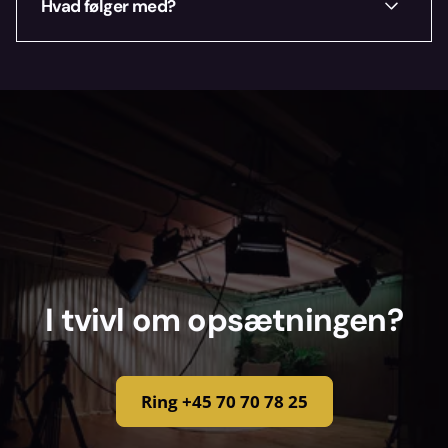
Hvad følger med?
70 70 78 25, så finder vi den rigtige
løsning.
Vi pakker det nødvendige tilbehør med og
tjekker alt inden afhentning. Mangler du
noget specifikt, så sig til.
I tvivl om opsætningen?
Ring +45 70 70 78 25