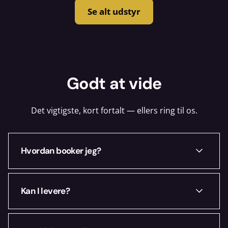
Se alt udstyr
Godt at vide
Det vigtigste, kort fortalt — ellers ring til os.
Hvordan booker jeg?
Vælg dine datoer ovenfor, læg i kurven og
Kan I levere?
book online. Du hører hurtigt fra os med
en bekræftelse.
Ja — i København og omegn. Ring på +45