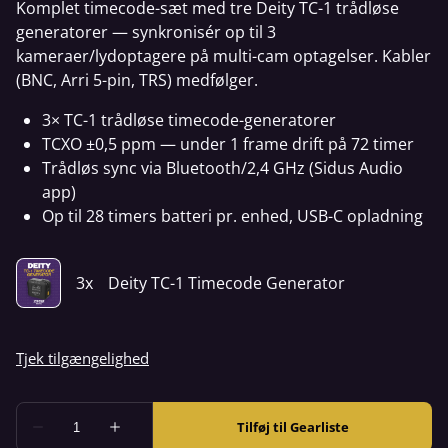
Komplet timecode-sæt med tre Deity TC-1 trådløse
generatorer — synkronisér op til 3
kameraer/lydoptagere på multi-cam optagelser. Kabler
(BNC, Arri 5-pin, TRS) medfølger.
3× TC-1 trådløse timecode-generatorer
TCXO ±0,5 ppm — under 1 frame drift på 72 timer
Trådløs sync via Bluetooth/2,4 GHz (Sidus Audio
app)
Op til 28 timers batteri pr. enhed, USB-C opladning