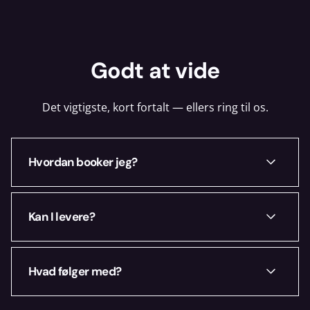
Godt at vide
Det vigtigste, kort fortalt — ellers ring til os.
Hvordan booker jeg?
Vælg dine datoer ovenfor, læg i kurven og
Kan I levere?
book online. Du hører hurtigt fra os med
en bekræftelse.
Ja — i København og omegn. Ring på +45
Hvad følger med?
70 70 78 25, så finder vi den rigtige
løsning.