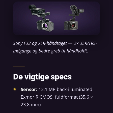
Sony FX3 og XLR-håndtaget — 2× XLR/TRS-
indgange og bedre greb til håndholdt.
De vigtige specs
Sensor:
12,1 MP back-illuminated
Exmor R CMOS, fuldformat (35,6 ×
23,8 mm)