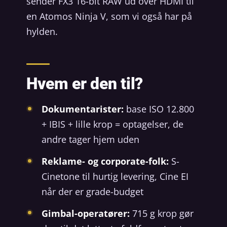
sender FX3 16-bit RAW ud over HDMI til
en Atomos Ninja V, som vi også har på
hylden.
Hvem er den til?
Dokumentarister:
base ISO 12.800
+ IBIS + lille krop = optagelser, de
andre tager hjem uden
Reklame- og corporate-folk:
S-
Cinetone til hurtig levering, Cine EI
når der er grade-budget
Gimbal-operatører:
715 g krop gør