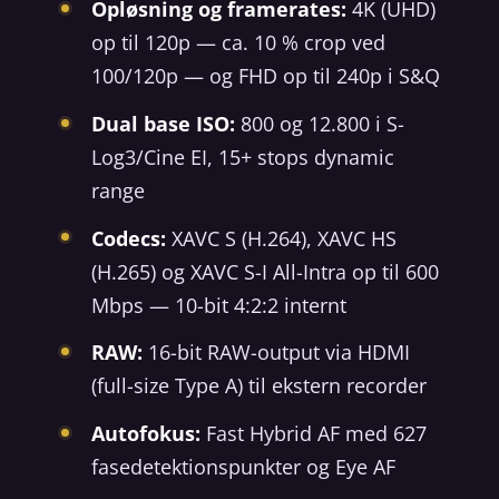
Opløsning og framerates:
4K (UHD)
op til 120p — ca. 10 % crop ved
100/120p — og FHD op til 240p i S&Q
Dual base ISO:
800 og 12.800 i S-
Log3/Cine EI, 15+ stops dynamic
range
Codecs:
XAVC S (H.264), XAVC HS
(H.265) og XAVC S-I All-Intra op til 600
Mbps — 10-bit 4:2:2 internt
RAW:
16-bit RAW-output via HDMI
(full-size Type A) til ekstern recorder
Autofokus:
Fast Hybrid AF med 627
fasedetektionspunkter og Eye AF