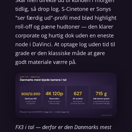
Skal filen direkte ud til kunden i morgen
tidlig, så drop log. S-Cinetone er Sonys
"ser færdig ud"-profil med blød highlight
roll-off og pæne hudtoner — den klarer
corporate og hurtig dok uden en eneste
node i DaVinci. At optage log uden tid til
grade er den klassiske måde at gøre
godt materiale værre på.
FX3 i tal — derfor er den Danmarks mest