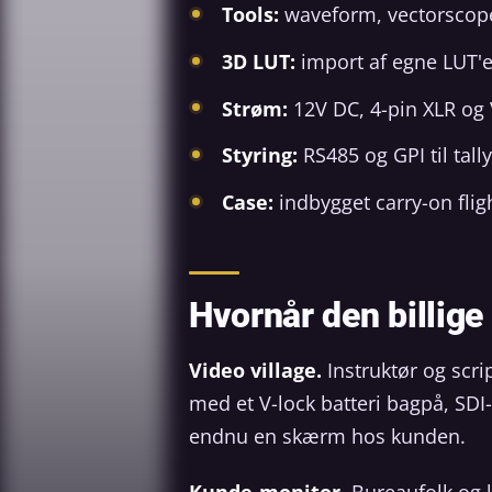
Tools:
waveform, vectorscope
3D LUT:
import af egne LUT'e
Strøm:
12V DC, 4-pin XLR og 
Styring:
RS485 og GPI til tally
Case:
indbygget carry-on fli
Hvornår den billige
Video village.
Instruktør og scri
med et V-lock batteri bagpå, SDI
endnu en skærm hos kunden.
Kunde-monitor.
Bureaufolk og k