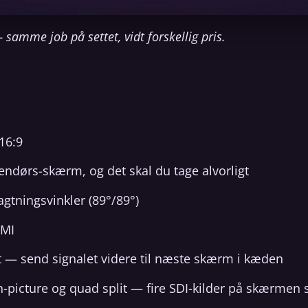
amme job på settet, vidt forskellig pris.
16:9
endørs-skærm, og det skal du tage alvorligt
gtningsvinkler (89°/89°)
DMI
 — send signalet videre til næste skærm i kæden
in-picture og quad split — fire SDI-kilder på skærmen 