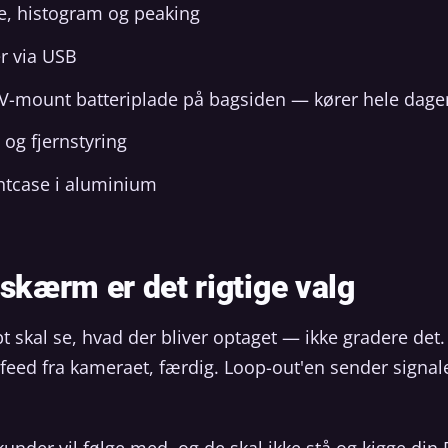
, histogram og peaking
r via USB
V-mount batteriplade på bagsiden — kører hele dagen 
 og fjernstyring
ghtcase i aluminium
 skærm er det rigtige valg
pt skal se, hvad der bliver optaget — ikke gradere det
-feed fra kameraet, færdig. Loop-out'en sender signal
under vil følge med, og de skal ikke stå og kigge din