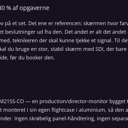
 80 % af opgaverne
v på et set. Det ene er referencen: skærmen hvor far
uffet beslutninger ud fra den. Det andet er alt det ande
ed, teknikeren der skal kunne tjekke et signal. Til d
kal du bruge en stor, stabil skærm med SDI, der bare 
vide, før du booker den.
M215S-CO — en production/director-monitor bygget til
t monteret i sin egen flightcase i aluminium, så den 
der. Ingen skrøbelig panel-håndtering, ingen separat