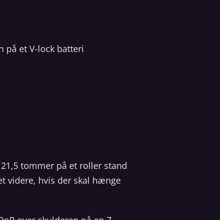
på et V-lock batteri
. 21,5 tommer på et roller stand
et videre, hvis der skal hænge
 DoP over skulderen på en 7-