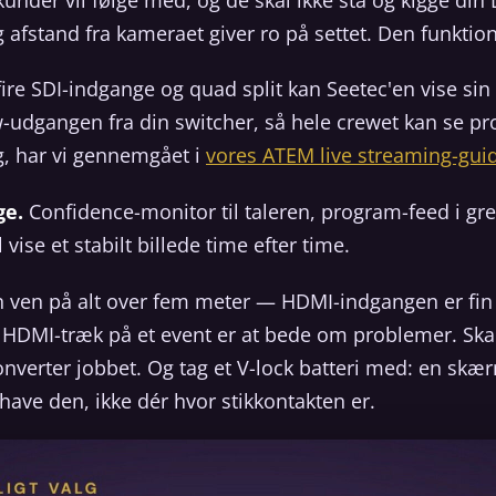
afstand fra kameraet giver ro på settet. Den funktion
re SDI-indgange og quad split kan Seetec'en vise sin
-udgangen fra din switcher, så hele crewet kan se p
, har vi gennemgået i
vores ATEM live streaming-gui
ge.
Confidence-monitor til taleren, program-feed i gr
se et stabilt billede time efter time.
din ven på alt over fem meter — HDMI-indgangen er fin 
e HDMI-træk på et event er at bede om problemer. Skal
konverter jobbet. Og tag et V-lock batteri med: en sk
 have den, ikke dér hvor stikkontakten er.