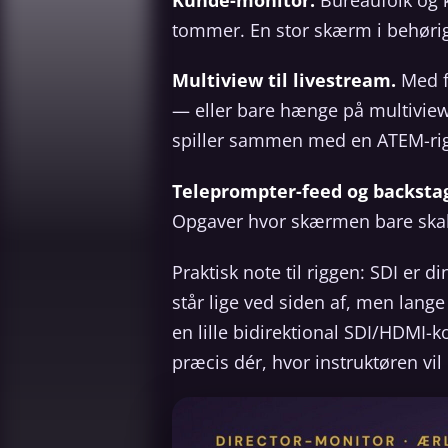
tommer. En stor skærm i behørig 
Multiview til livestream.
Med fi
— eller bare hænge på multiview
spiller sammen med en ATEM-rig
Teleprompter-feed og backsta
Opgaver hvor skærmen bare skal vi
Praktisk note til riggen: SDI er 
står lige ved siden af, men lang
en lille bidirektional SDI/HDMI-
præcis dér, hvor instruktøren vil