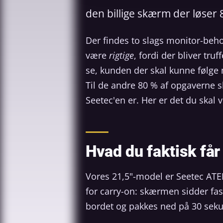
den billige skærm der løser
Der findes to slags monitor-beho
være
rigtige
, fordi der bliver tr
se, kunden der skal kunne følge m
Til de andre 80 % af opgaverne s
Seetec'en er. Her er det du skal 
Hvad du faktisk får
Vores 21,5"-model er Seetec ATE
for carry-on: skærmen sidder fas
bordet og pakkes ned på 30 sekun