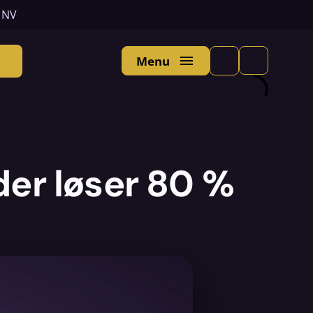
n NV
Menu
der løser 80 %