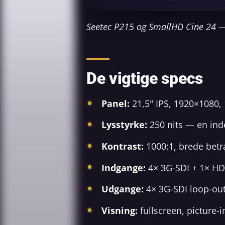
Seetec P215 og SmallHD Cine 24 — s
De vigtige specs
Panel:
21,5" IPS, 1920×1080, 
Lysstyrke:
250 nits — en ind
Kontrast:
1000:1, brede betra
Indgange:
4× 3G-SDI + 1× H
Udgange:
4× 3G-SDI loop-out
Visning:
fullscreen, picture-