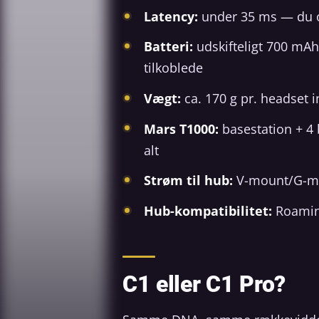
Latency:
under 35 ms — du o
Batteri:
udskifteligt 700 mAh
tilkoblede
Vægt:
ca. 170 g pr. headset i
Mars T1000:
basestation + 4 
alt
Strøm til hub:
V-mount/G-mou
Hub-kompatibilitet:
Roaming
C1 eller C1 Pro?