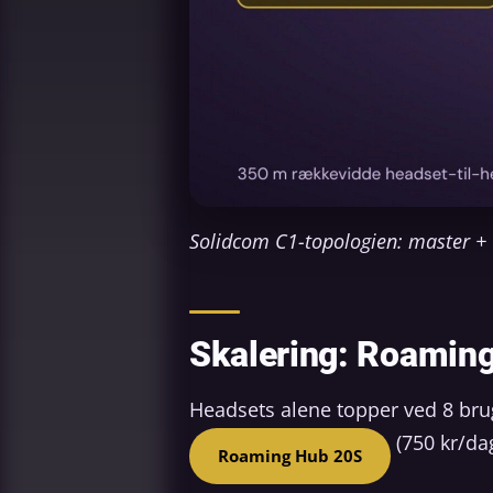
Solidcom C1-topologien: master + 
Skalering: Roamin
Headsets alene topper ved 8 bru
(750 kr/dag
Roaming Hub 20S