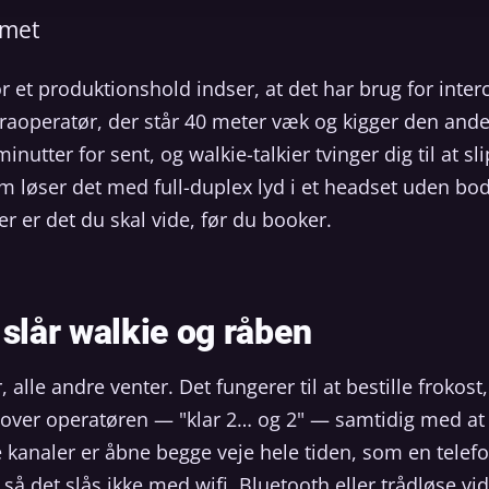
emet
r et produktionshold indser, at det har brug for interc
operatør, der står 40 meter væk og kigger den anden
inutter for sent, og walkie-talkier tvinger dig til at s
 løser det med full-duplex lyd i et headset uden bod
er er det du skal vide, før du booker.
 slår walkie og råben
, alle andre venter. Det fungerer til at bestille frokost
n over operatøren — "klar 2… og 2" — samtidig med 
lle kanaler er åbne begge veje hele tiden, som en tel
så det slås ikke med wifi, Bluetooth eller trådløse 