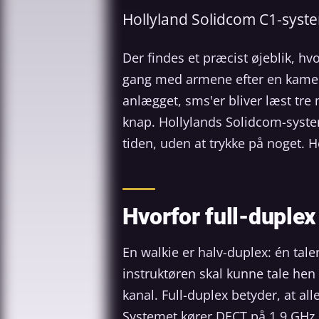
Hollyland Solidcom C1-syst
Der findes et præcist øjeblik, hvo
gang med armene efter en kamera
anlægget, sms'er bliver læst tre m
knap. Hollylands Solidcom-system
tiden, uden at trykke på noget. H
Hvorfor full-duplex
En walkie er halv-duplex: én taler
instruktøren skal kunne tale he
kanal. Full-duplex betyder, at a
Systemet kører DECT på 1,9 GHz, 