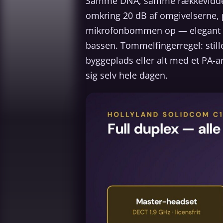
Samme DNA, samme rækkevidde, 
omkring 20 dB af omgivelserne,
mikrofonbommen op — elegant no
bassen. Tommelfingerregel: stille
byggeplads eller alt med et PA-an
sig selv hele dagen.