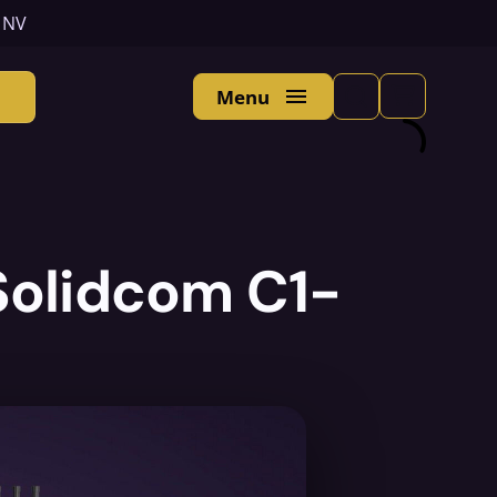
n NV
Menu
 Solidcom C1-