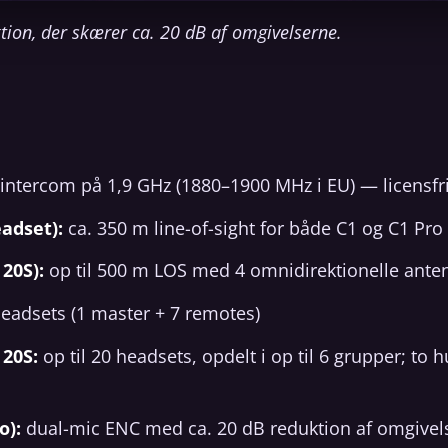
on, der skærer ca. 20 dB af omgivelserne.
intercom på 1,9 GHz (1880–1900 MHz i EU) — licensfri
adset):
ca. 350 m line-of-sight for både C1 og C1 Pro
20S):
op til 500 m LOS med 4 omnidirektionelle ante
headsets (1 master + 7 remotes)
20S:
op til 20 headsets, opdelt i op til 6 grupper; to 
o):
dual-mic ENC med ca. 20 dB reduktion af omgivel