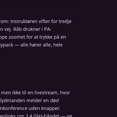
om: Instruktøren vifter for tredje
 vej. Råb drukner i PA-
lippe zoomet for at trykke på en
ypack — alle hører alle, hele
, men ikke til en livestream, hvor
at lydmanden melder en død
efonkonference uden knapper.
videolinks om 2,4 GHz-båndet — og