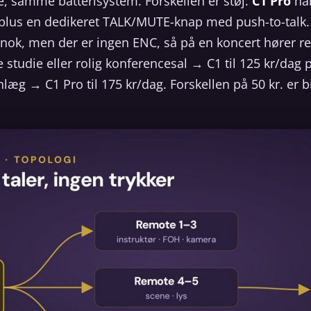
samme batterisystem. Forskellen er støj.
C1 Pro
har
 plus en dedikeret TALK/MUTE-knap med push-to-talk
k, men der er ingen ENC, så på en koncert hører res
 studie eller rolig konferencesal → C1 til 125 kr/dag 
læg → C1 Pro til 175 kr/dag. Forskellen på 50 kr. er b