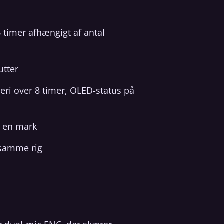
 timer afhængigt af antal
utter
eri over 8 timer, OLED-status på
å en mark
 samme rig