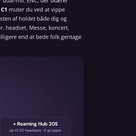
 dual-mic ENC, der skærer
.
C1
muter du ved at vippe
ten af holdet både dig og
pr. headset. Messe, koncert,
illigere end at bede folk gentage