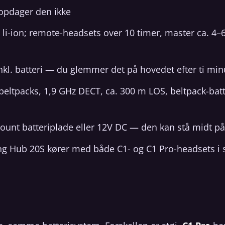
pdager den ikke
 li-ion; remote-headsets over 10 timer, master ca. 4–6
nkl. batteri — du glemmer det på hovedet efter ti min
beltpacks, 1,9 GHz DECT, ca. 300 m LOS, beltpack-batt
nt batteriplade eller 12V DC — den kan stå midt p
 Hub 20S kører med både C1- og C1 Pro-headsets i